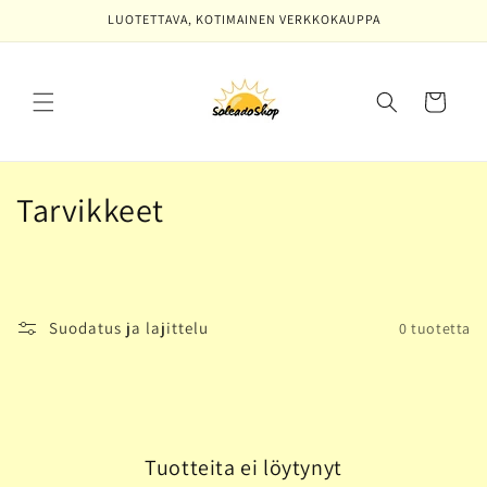
Ohita ja
LUOTETTAVA, KOTIMAINEN VERKKOKAUPPA
siirry
sisältöön
Ostoskori
K
Tarvikkeet
o
k
o
Suodatus ja lajittelu
0 tuotetta
e
l
m
Tuotteita ei löytynyt