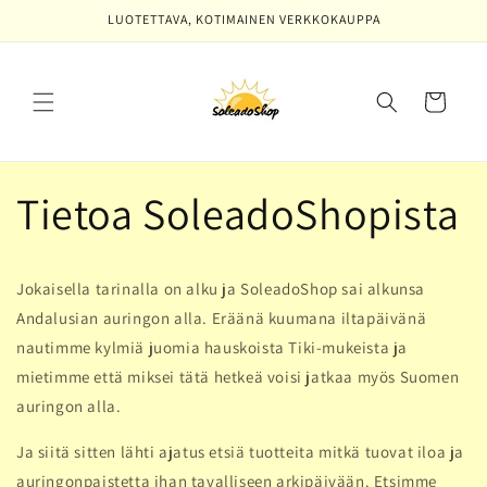
Ohita ja
LUOTETTAVA, KOTIMAINEN VERKKOKAUPPA
siirry
sisältöön
Ostoskori
Tietoa SoleadoShopista
Jokaisella tarinalla on alku ja SoleadoShop sai alkunsa
Andalusian auringon alla. Eräänä kuumana iltapäivänä
nautimme kylmiä juomia hauskoista Tiki-mukeista ja
mietimme että miksei tätä hetkeä voisi jatkaa myös Suomen
auringon alla.
Ja siitä sitten lähti ajatus etsiä tuotteita mitkä tuovat iloa ja
auringonpaistetta ihan tavalliseen arkipäivään. Etsimme