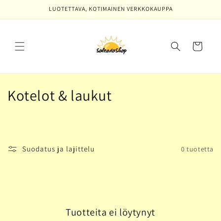
Ohita ja
LUOTETTAVA, KOTIMAINEN VERKKOKAUPPA
siirry
sisältöön
Ostoskori
K
Kotelot & laukut
o
k
o
Suodatus ja lajittelu
0 tuotetta
e
l
m
Tuotteita ei löytynyt