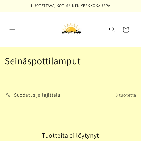
Ohita ja
LUOTETTAVA, KOTIMAINEN VERKKOKAUPPA
siirry
sisältöön
Ostoskori
K
Seinäspottilamput
o
k
o
Suodatus ja lajittelu
0 tuotetta
e
l
m
Tuotteita ei löytynyt