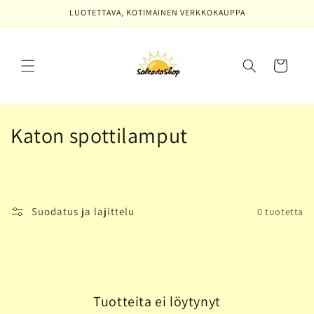
Ohita ja
LUOTETTAVA, KOTIMAINEN VERKKOKAUPPA
siirry
sisältöön
Ostoskori
K
Katon spottilamput
o
k
o
Suodatus ja lajittelu
0 tuotetta
e
l
m
Tuotteita ei löytynyt