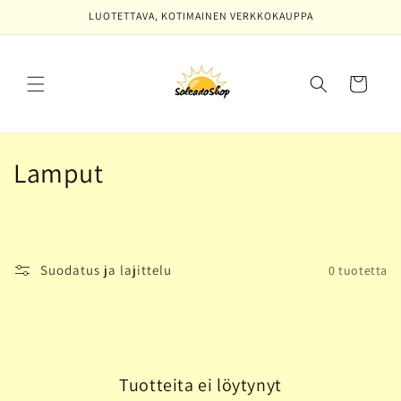
Ohita ja
LUOTETTAVA, KOTIMAINEN VERKKOKAUPPA
siirry
sisältöön
Ostoskori
K
Lamput
o
k
o
Suodatus ja lajittelu
0 tuotetta
e
l
m
Tuotteita ei löytynyt