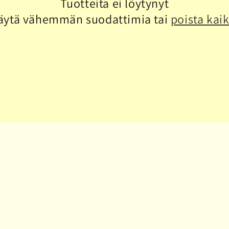
Tuotteita ei löytynyt
äytä vähemmän suodattimia tai
poista kaik