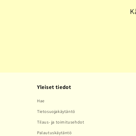
l
K
m
a
:
Yleiset tiedot
Hae
Tietosuojakäytäntö
Tilaus- ja toimitusehdot
Palautuskäytäntö