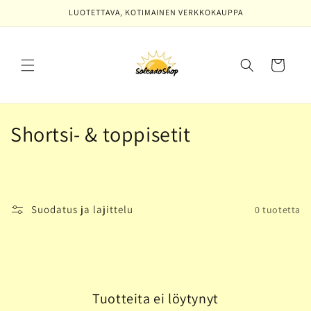
Ohita ja
LUOTETTAVA, KOTIMAINEN VERKKOKAUPPA
siirry
sisältöön
Ostoskori
K
Shortsi- & toppisetit
o
k
o
Suodatus ja lajittelu
0 tuotetta
e
l
m
Tuotteita ei löytynyt