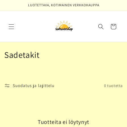
Ohita ja
LUOTETTAVA, KOTIMAINEN VERKKOKAUPPA
siirry
sisältöön
Ostoskori
K
Sadetakit
o
k
o
Suodatus ja lajittelu
0 tuotetta
e
l
m
Tuotteita ei löytynyt