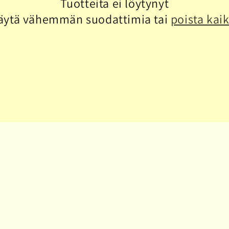
Tuotteita ei löytynyt
äytä vähemmän suodattimia tai
poista kaik