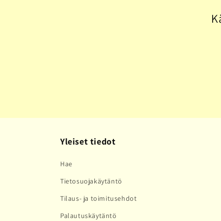
l
K
m
a
:
Yleiset tiedot
Hae
Tietosuojakäytäntö
Tilaus- ja toimitusehdot
Palautuskäytäntö