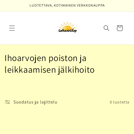
Ohita ja
LUOTETTAVA, KOTIMAINEN VERKKOKAUPPA
siirry
sisältöön
Ostoskori
K
Ihoarvojen poiston ja
o
leikkaamisen jälkihoito
k
o
e
Suodatus ja lajittelu
0 tuotetta
l
m