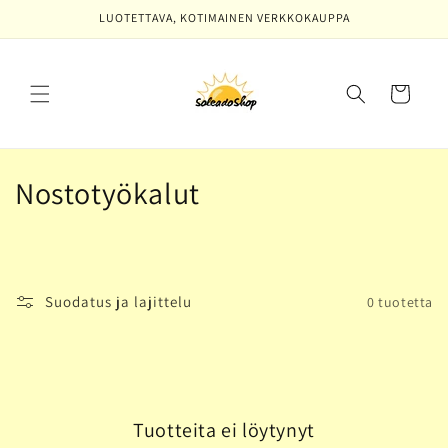
Ohita ja
LUOTETTAVA, KOTIMAINEN VERKKOKAUPPA
siirry
sisältöön
Ostoskori
K
Nostotyökalut
o
k
o
Suodatus ja lajittelu
0 tuotetta
e
l
m
Tuotteita ei löytynyt