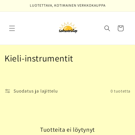
Ohita ja
LUOTETTAVA, KOTIMAINEN VERKKOKAUPPA
siirry
sisältöön
Ostoskori
K
Kieli-instrumentit
o
k
o
Suodatus ja lajittelu
0 tuotetta
e
l
m
Tuotteita ei löytynyt