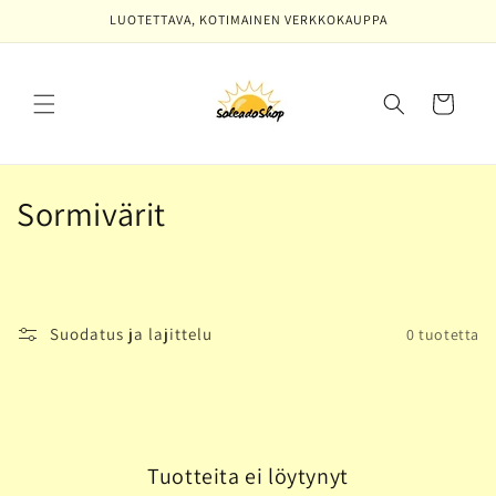
Ohita ja
LUOTETTAVA, KOTIMAINEN VERKKOKAUPPA
siirry
sisältöön
Ostoskori
K
Sormivärit
o
k
o
Suodatus ja lajittelu
0 tuotetta
e
l
m
Tuotteita ei löytynyt