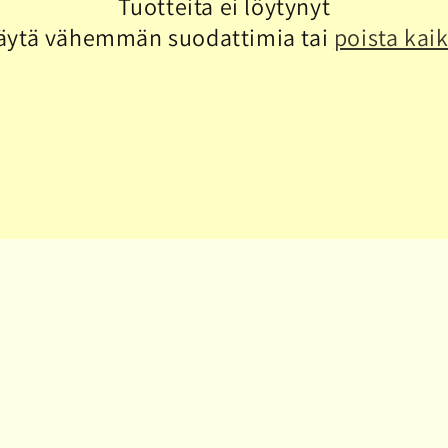
Tuotteita ei löytynyt
äytä vähemmän suodattimia tai
poista kaik