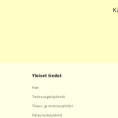
l
K
m
a
:
Yleiset tiedot
Hae
Tietosuojakäytäntö
Tilaus- ja toimitusehdot
Palautuskäytäntö