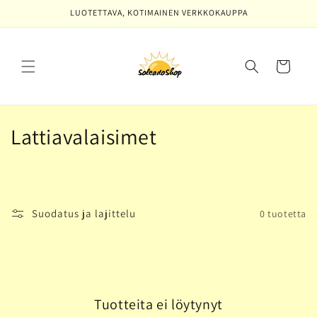
Ohita ja
LUOTETTAVA, KOTIMAINEN VERKKOKAUPPA
siirry
sisältöön
Ostoskori
K
Lattiavalaisimet
o
k
o
Suodatus ja lajittelu
0 tuotetta
e
l
m
Tuotteita ei löytynyt