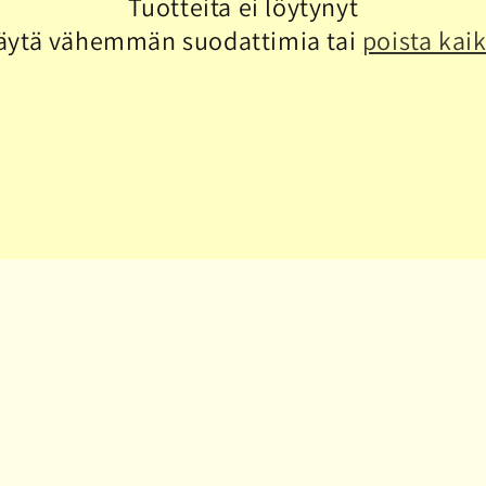
Tuotteita ei löytynyt
äytä vähemmän suodattimia tai
poista kaik