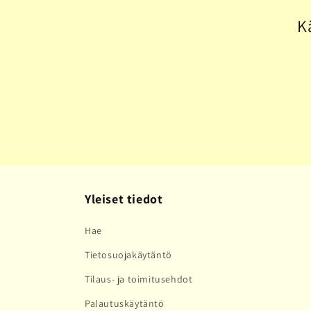
l
K
m
a
:
Yleiset tiedot
Hae
Tietosuojakäytäntö
Tilaus- ja toimitusehdot
Palautuskäytäntö