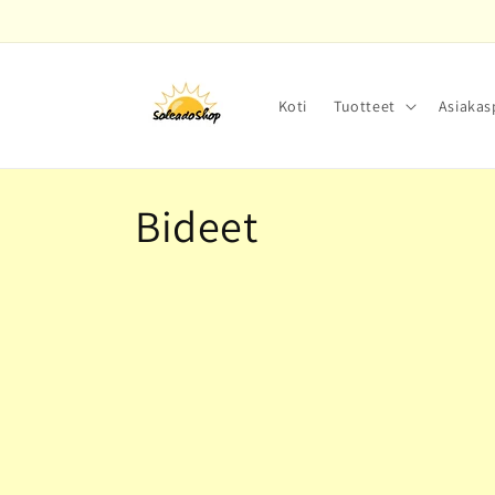
Ohita ja
siirry
sisältöön
Koti
Tuotteet
Asiakas
K
Bideet
o
k
o
e