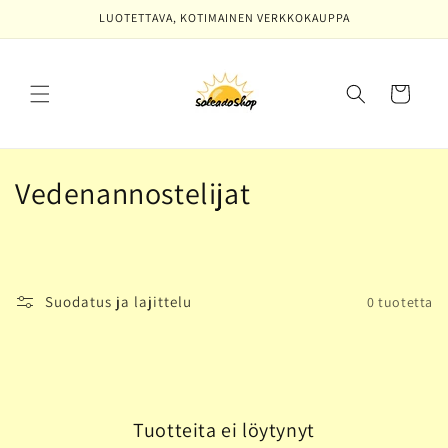
Ohita ja
LUOTETTAVA, KOTIMAINEN VERKKOKAUPPA
siirry
sisältöön
Ostoskori
K
Vedenannostelijat
o
k
o
Suodatus ja lajittelu
0 tuotetta
e
l
m
Tuotteita ei löytynyt