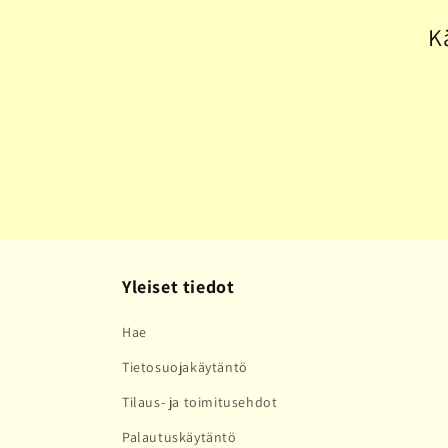
l
K
m
a
:
Yleiset tiedot
Hae
Tietosuojakäytäntö
Tilaus- ja toimitusehdot
Palautuskäytäntö