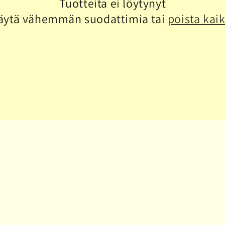
Tuotteita ei löytynyt
äytä vähemmän suodattimia tai
poista kaik