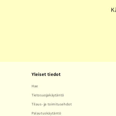
l
K
m
a
:
Yleiset tiedot
Hae
Tietosuojakäytäntö
Tilaus- ja toimitusehdot
Palautuskäytäntö