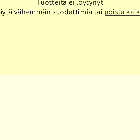
Tuotteita ei löytynyt
äytä vähemmän suodattimia tai
poista kaik