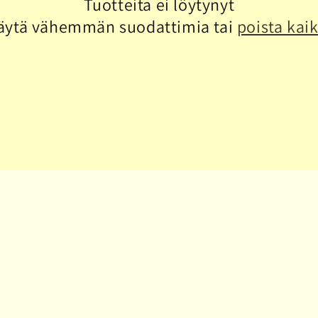
Tuotteita ei löytynyt
äytä vähemmän suodattimia tai
poista kaik