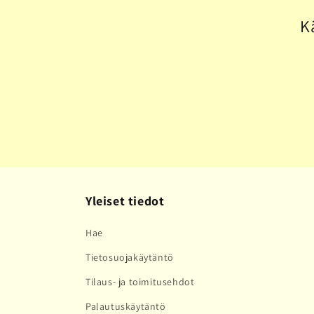
l
K
m
a
:
Yleiset tiedot
Hae
Tietosuojakäytäntö
Tilaus- ja toimitusehdot
Palautuskäytäntö