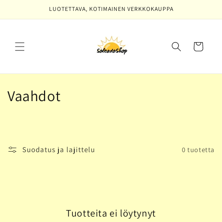
Ohita ja
LUOTETTAVA, KOTIMAINEN VERKKOKAUPPA
siirry
sisältöön
Ostoskori
K
Vaahdot
o
k
o
Suodatus ja lajittelu
0 tuotetta
e
l
m
Tuotteita ei löytynyt