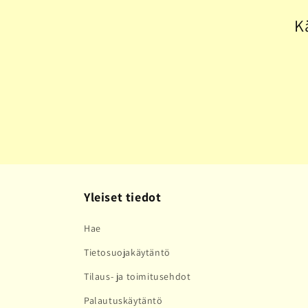
l
K
m
a
:
Yleiset tiedot
Hae
Tietosuojakäytäntö
Tilaus- ja toimitusehdot
Palautuskäytäntö