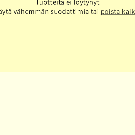
Tuotteita ei löytynyt
äytä vähemmän suodattimia tai
poista kaik