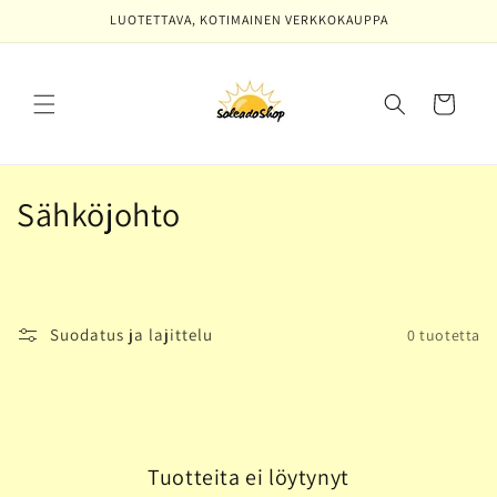
Ohita ja
LUOTETTAVA, KOTIMAINEN VERKKOKAUPPA
siirry
sisältöön
Ostoskori
K
Sähköjohto
o
k
o
Suodatus ja lajittelu
0 tuotetta
e
l
m
Tuotteita ei löytynyt